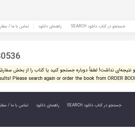
SEARCH جستجو در کتاب دانلود
راهنمای دانلود
Contact Us / Order Book | تماس با
80536
تیجه‌ای نداشت! لطفاً دوباره جستجو کنید یا کتاب را از بخش سفارش کتاب س
esults! Please search again or order the book from ORDER BOO
SEARCH جستجو در کتاب دانلود
راهنمای دانلود
Contact Us / Order Book | تماس با