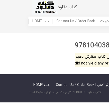
کتاب دانلود
 ما / سفارش کتاب
HOME خانه
97810403
فارش دهید. The search
did not yield any r
 ما / سفارش کتاب
HOME خانه
کتاب دانلود: از 1391 تا کنون - تمامی حقوق محفوظ است