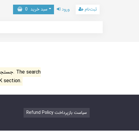
ثبت‌نام
ورود
سبد خرید
0
جستجو ن
K section.
Refund Policy سیاست بازپرداخت