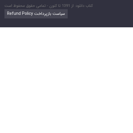
کتاب دانلود: از 1391 تا کنون - تمامی حقوق محفوظ است
Refund Policy سیاست بازپرداخت