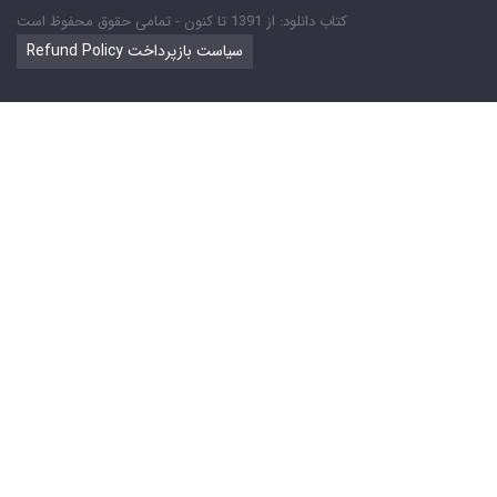
کتاب دانلود: از 1391 تا کنون - تمامی حقوق محفوظ است
Refund Policy سیاست بازپرداخت