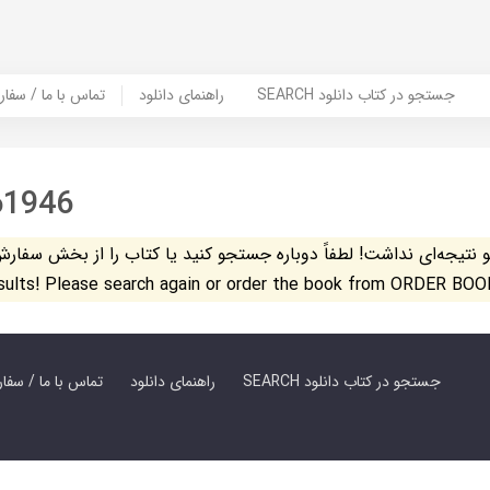
SEARCH جستجو در کتاب دانلود
راهنمای دانلود
Contact Us / Order Book | تماس با
61946
تیجه‌ای نداشت! لطفاً دوباره جستجو کنید یا کتاب را از بخش سفارش کتاب س
esults! Please search again or order the book from ORDER BOO
SEARCH جستجو در کتاب دانلود
راهنمای دانلود
Contact Us / Order Book | تماس با