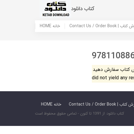
کتاب دانلود
 ما / سفارش کتاب
HOME خانه
97811088
فارش دهید. The search
did not yield any r
 ما / سفارش کتاب
HOME خانه
کتاب دانلود: از 1391 تا کنون - تمامی حقوق محفوظ است