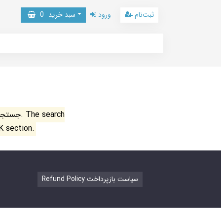
ثبت‌نام
ورود
سبد خرید
0
جستجو ن
K section.
Refund Policy سیاست بازپرداخت