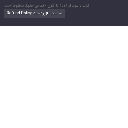
کتاب دانلود: از 1391 تا کنون - تمامی حقوق محفوظ است
Refund Policy سیاست بازپرداخت