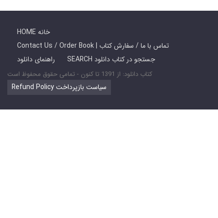
HOME خانه
Contact Us / Order Book | تماس با ما / سفارش کتاب
SEARCH جستجو در کتاب دانلود
راهنمای دانلود
کتاب دانلود: از 1391 تا کنون - تمامی حقوق محفوظ است
Refund Policy سیاست بازپرداخت