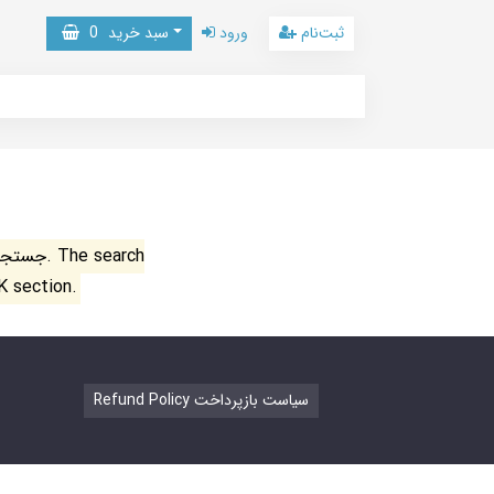
ثبت‌نام
ورود
سبد خرید
0
جستجو ن
K section.
Refund Policy سیاست بازپرداخت