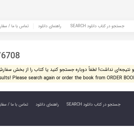
SEARCH جستجو در کتاب دانلود
راهنمای دانلود
Contact Us / Order Book | تماس با
76708
تیجه‌ای نداشت! لطفاً دوباره جستجو کنید یا کتاب را از بخش سفارش کتاب س
esults! Please search again or order the book from ORDER BOO
SEARCH جستجو در کتاب دانلود
راهنمای دانلود
Contact Us / Order Book | تماس با