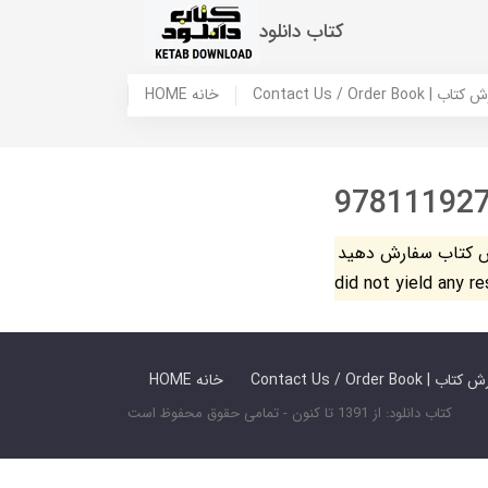
کتاب دانلود
 ما / سفارش کتاب
HOME خانه
97811192
فارش دهید. The search
did not yield any r
 ما / سفارش کتاب
HOME خانه
کتاب دانلود: از 1391 تا کنون - تمامی حقوق محفوظ است