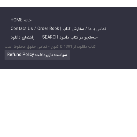
HOME خانه
Contact Us / Order Book | تماس با ما / سفارش کتاب
SEARCH جستجو در کتاب دانلود
راهنمای دانلود
کتاب دانلود: از 1391 تا کنون - تمامی حقوق محفوظ است
Refund Policy سیاست بازپرداخت