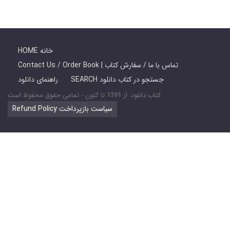
HOME خانه
Contact Us / Order Book | تماس با ما / سفارش کتاب
SEARCH جستجو در کتاب دانلود
راهنمای دانلود
کتاب دانلود: از 1391 تا کنون - تمامی حقوق محفوظ است
Refund Policy سیاست بازپرداخت