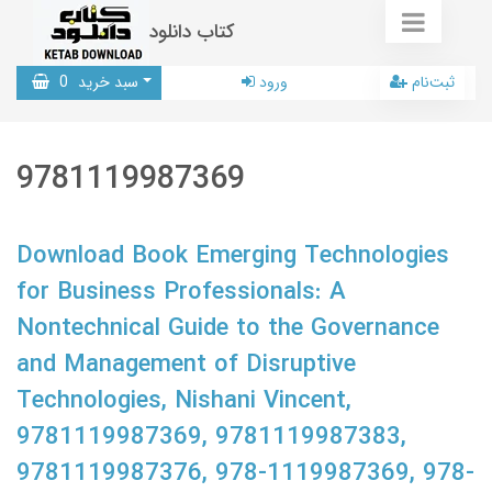
کتاب دانلود
ثبت‌نام
ورود
سبد خرید
0
9781119987369
Download Book Emerging Technologies
for Business Professionals: A
Nontechnical Guide to the Governance
and Management of Disruptive
Technologies, Nishani Vincent,
9781119987369, 9781119987383,
9781119987376, 978-1119987369, 978-