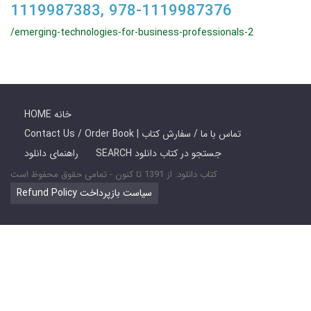
1119987383, 978-1119987376
/emerging-technologies-for-business-professionals-2
HOME خانه
Contact Us / Order Book | تماس با ما / سفارش کتاب
SEARCH جستجو در کتاب دانلود
راهنمای دانلود
کتاب دانلود: از 1391 تا کنون - تمامی حقوق محفوظ است
Refund Policy سیاست بازپرداخت