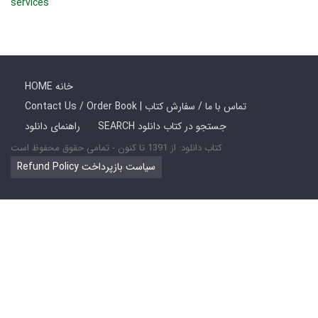
services
HOME خانه
Contact Us / Order Book | تماس با ما / سفارش کتاب
SEARCH جستجو در کتاب دانلود
راهنمای دانلود
کتاب دانلود: از 1391 تا کنون - تمامی حقوق محفوظ است
Refund Policy سیاست بازپرداخت