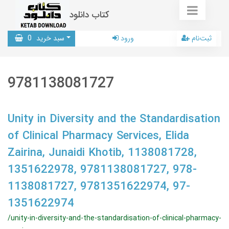
کتاب دانلود
ثبت‌نام
ورود
سبد خرید
0
9781138081727
Unity in Diversity and the Standardisation
of Clinical Pharmacy Services, Elida
Zairina, Junaidi Khotib, 1138081728,
1351622978, 9781138081727, 978-
1138081727, 9781351622974, 97-
1351622974
/unity-in-diversity-and-the-standardisation-of-clinical-pharmacy-