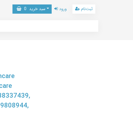
ثبت‌نام
ورود
سبد خرید
0
hcare
care
138337439,
29808944,