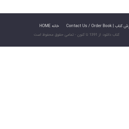
 ما / سفارش کتاب
HOME خانه
کتاب دانلود: از 1391 تا کنون - تمامی حقوق محفوظ است