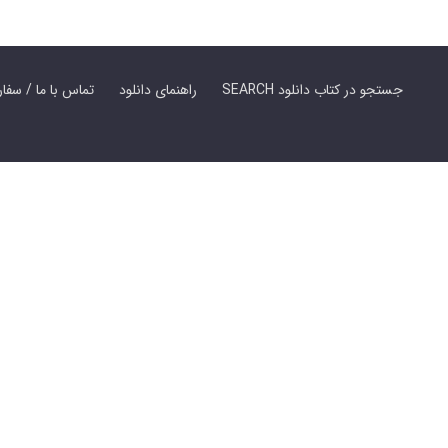
SEARCH جستجو در کتاب دانلود
راهنمای دانلود
Contact Us / Order Book | تماس با