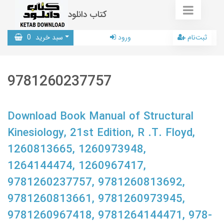
کتاب دانلود
ثبت‌نام
ورود
سبد خرید
0
9781260237757
Download Book Manual of Structural
Kinesiology, 21st Edition, R .T. Floyd,
1260813665, 1260973948,
1264144474, 1260967417,
9781260237757, 9781260813692,
9781260813661, 9781260973945,
9781260967418, 9781264144471, 978-