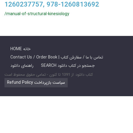
1260237757, 978-1260813692
/manual-of-structural-kinesiology
HOME خانه
Contact Us / Order Book | تماس با ما / سفارش کتاب
SEARCH جستجو در کتاب دانلود
راهنمای دانلود
کتاب دانلود: از 1391 تا کنون - تمامی حقوق محفوظ است
Refund Policy سیاست بازپرداخت