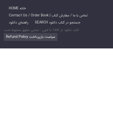
HOME خانه
Contact Us / Order Book | تماس با ما / سفارش کتاب
SEARCH جستجو در کتاب دانلود
راهنمای دانلود
کتاب دانلود: از 1391 تا کنون - تمامی حقوق محفوظ است
Refund Policy سیاست بازپرداخت