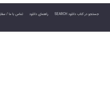
SEARCH جستجو در کتاب دانلود
راهنمای دانلود
Contact Us / Order Book | تماس با