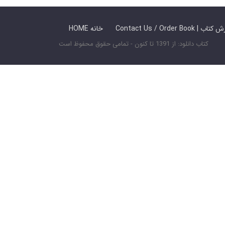
 ما / سفارش کتاب
HOME خانه
کتاب دانلود: از 1391 تا کنون - تمامی حقوق محفوظ است