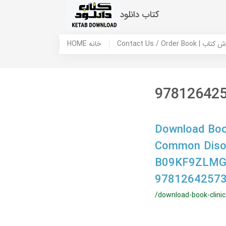
کتاب دانلود
 ما / سفارش کتاب
HOME خانه
97812642
Download Boo
Common Disord
B09KF9ZLMG,
97812642573
/download-book-clini