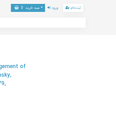
ثبت‌نام
ورود
سبد خرید
0
agement of
nsky,
9,