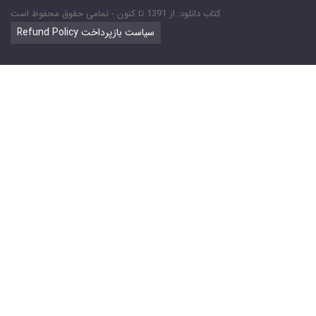
کتاب دانلود: از 1391 تا کنون - تمامی حقوق محفوظ است
Refund Policy سیاست بازپرداخت