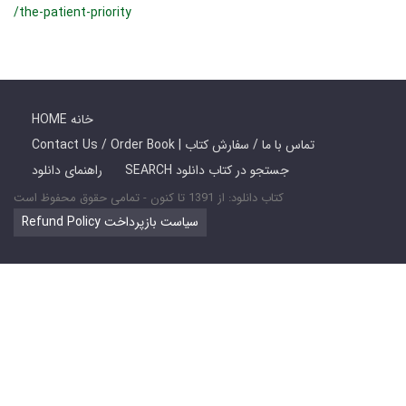
/the-patient-priority
HOME خانه
Contact Us / Order Book | تماس با ما / سفارش کتاب
SEARCH جستجو در کتاب دانلود
راهنمای دانلود
کتاب دانلود: از 1391 تا کنون - تمامی حقوق محفوظ است
Refund Policy سیاست بازپرداخت