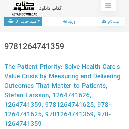
کتاب دانلود
ثبت‌نام
ورود
سبد خرید
0
9781264741359
The Patient Priority: Solve Health Care's
Value Crisis by Measuring and Delivering
Outcomes That Matter to Patients,
Stefan Larsson, 1264741626,
1264741359, 9781264741625, 978-
1264741625, 9781264741359, 978-
1264741359