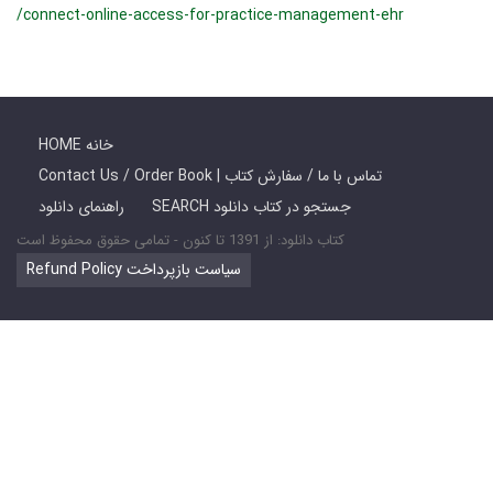
/connect-online-access-for-practice-management-ehr
HOME خانه
Contact Us / Order Book | تماس با ما / سفارش کتاب
SEARCH جستجو در کتاب دانلود
راهنمای دانلود
کتاب دانلود: از 1391 تا کنون - تمامی حقوق محفوظ است
Refund Policy سیاست بازپرداخت