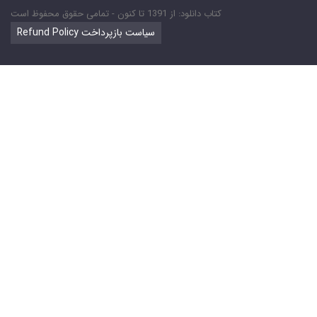
کتاب دانلود: از 1391 تا کنون - تمامی حقوق محفوظ است
Refund Policy سیاست بازپرداخت