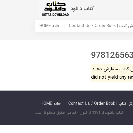
کتاب دانلود
 ما / سفارش کتاب
HOME خانه
97812656
فارش دهید. The search
did not yield any r
 ما / سفارش کتاب
HOME خانه
کتاب دانلود: از 1391 تا کنون - تمامی حقوق محفوظ است