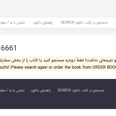
SEARCH جستجو در کتاب دانلود
راهنمای دانلود
Contact Us / Order Book | تماس با
36661
تیجه‌ای نداشت! لطفاً دوباره جستجو کنید یا کتاب را از بخش سفارش کتاب س
esults! Please search again or order the book from ORDER BOO
SEARCH جستجو در کتاب دانلود
راهنمای دانلود
Contact Us / Order Book | تماس با