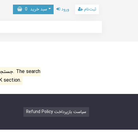
ثبت‌نام
ورود
سبد خرید
0
جستجو ن
K section.
Refund Policy سیاست بازپرداخت