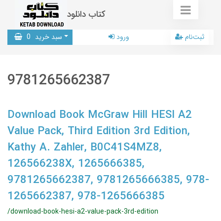
کتاب دانلود
ثبت‌نام
ورود
سبد خرید
0
9781265662387
Download Book McGraw Hill HESI A2
Value Pack, Third Edition 3rd Edition,
Kathy A. Zahler, B0C41S4MZ8,
126566238X, 1265666385,
9781265662387, 9781265666385, 978-
1265662387, 978-1265666385
/download-book-hesi-a2-value-pack-3rd-edition