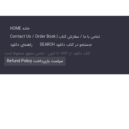
HOME خانه
Contact Us / Order Book | تماس با ما / سفارش کتاب
SEARCH جستجو در کتاب دانلود
راهنمای دانلود
کتاب دانلود: از 1391 تا کنون - تمامی حقوق محفوظ است
Refund Policy سیاست بازپرداخت