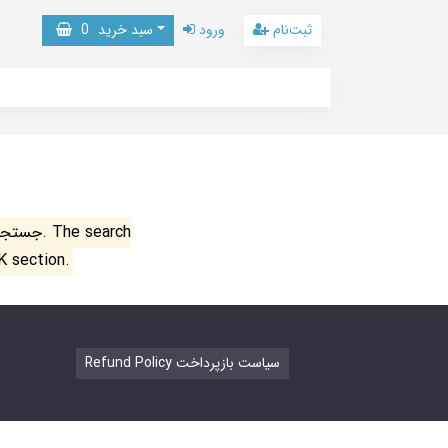
ثبت‌نام
ورود
سبد خرید
0
جستجو ن
K section.
Refund Policy سیاست بازپرداخت