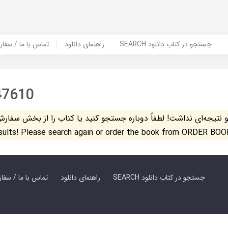
SEARCH جستجو در کتاب دانلود
راهنمای دانلود
Contact Us / Order Book | تماس با
47610
تیجه‌ای نداشت! لطفاً دوباره جستجو کنید یا کتاب را از بخش سفارش کتاب س
esults! Please search again or order the book from ORDER BOO
SEARCH جستجو در کتاب دانلود
راهنمای دانلود
Contact Us / Order Book | تماس با