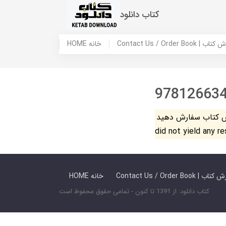
کتاب دانلود
 ما / سفارش کتاب
HOME خانه
97812663
فارش دهید. The search
did not yield any r
 ما / سفارش کتاب
HOME خانه
کتاب دانلود: از 1391 تا کنون - تمامی حقوق محفوظ است