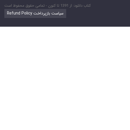
کتاب دانلود: از 1391 تا کنون - تمامی حقوق محفوظ است
Refund Policy سیاست بازپرداخت