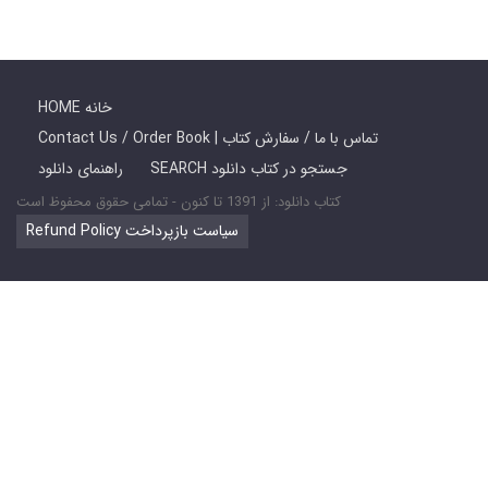
HOME خانه
Contact Us / Order Book | تماس با ما / سفارش کتاب
SEARCH جستجو در کتاب دانلود
راهنمای دانلود
کتاب دانلود: از 1391 تا کنون - تمامی حقوق محفوظ است
Refund Policy سیاست بازپرداخت