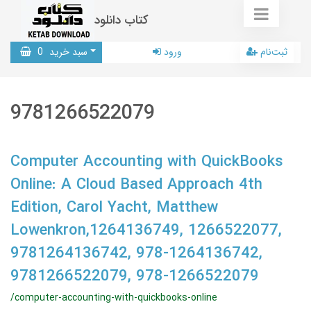
کتاب دانلود
ثبت‌نام
ورود
سبد خرید
0
9781266522079
Computer Accounting with QuickBooks
Online: A Cloud Based Approach 4th
Edition, Carol Yacht, Matthew
Lowenkron,1264136749, 1266522077,
9781264136742, 978-1264136742,
9781266522079, 978-1266522079
/computer-accounting-with-quickbooks-online