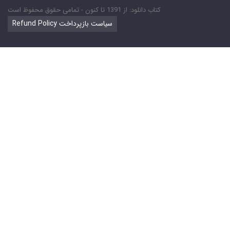
کتاب دانلود: از 1391 تا کنون - تمامی حقوق محفوظ است
Refund Policy سیاست بازپرداخت