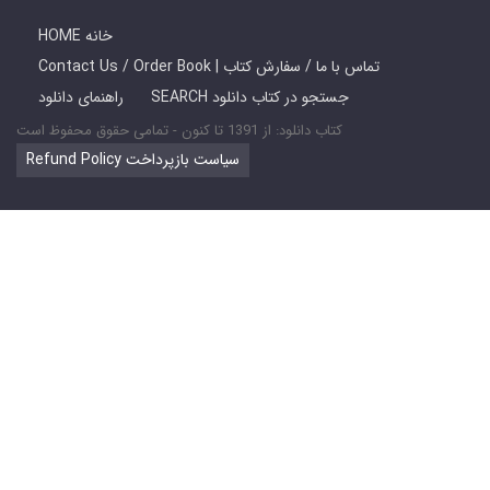
HOME خانه
Contact Us / Order Book | تماس با ما / سفارش کتاب
SEARCH جستجو در کتاب دانلود
راهنمای دانلود
کتاب دانلود: از 1391 تا کنون - تمامی حقوق محفوظ است
Refund Policy سیاست بازپرداخت