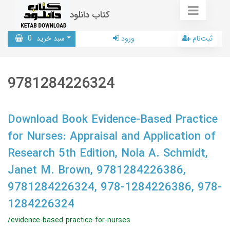
کتاب دانلود
ثبت‌نام
ورود
سبد خرید
0
9781284226324
Download Book Evidence-Based Practice
for Nurses: Appraisal and Application of
Research 5th Edition, Nola A. Schmidt,
Janet M. Brown, 9781284226386,
9781284226324, 978-1284226386, 978-
1284226324
/evidence-based-practice-for-nurses