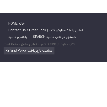
HOME خانه
Contact Us / Order Book | تماس با ما / سفارش کتاب
SEARCH جستجو در کتاب دانلود
راهنمای دانلود
کتاب دانلود: از 1391 تا کنون - تمامی حقوق محفوظ است
Refund Policy سیاست بازپرداخت