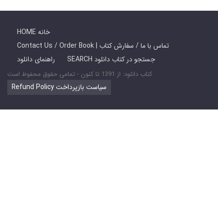
HOME خانه
Contact Us / Order Book | تماس با ما / سفارش کتاب
SEARCH جستجو در کتاب دانلود
راهنمای دانلود
کتاب دانلود: از 1391 تا کنون - تمامی حقوق محفوظ است
Refund Policy سیاست بازپرداخت