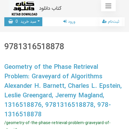
کتاب دانلود
ثبت‌نام
ورود
سبد خرید
0
9781316518878
Geometry of the Phase Retrieval
Problem: Graveyard of Algorithms
Alexander H. Barnett, Charles L. Epstein,
Leslie Greengard, Jeremy Magland,
1316518876, 9781316518878, 978-
1316518878
/geometry-of-the-phase-retrieval-problem-graveyard-of-