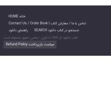
HOME خانه
Contact Us / Order Book | تماس با ما / سفارش کتاب
SEARCH جستجو در کتاب دانلود
راهنمای دانلود
کتاب دانلود: از 1391 تا کنون - تمامی حقوق محفوظ است
Refund Policy سیاست بازپرداخت