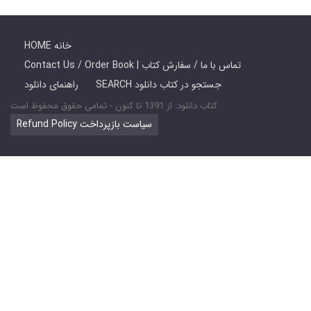
HOME خانه
Contact Us / Order Book | تماس با ما / سفارش کتاب
SEARCH جستجو در کتاب دانلود
راهنمای دانلود
کتاب دانلود: از 1391 تا کنون - تمامی حقوق محفوظ است
Refund Policy سیاست بازپرداخت