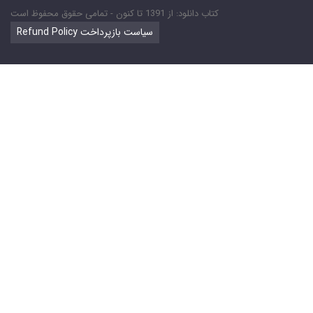
کتاب دانلود: از 1391 تا کنون - تمامی حقوق محفوظ است
Refund Policy سیاست بازپرداخت