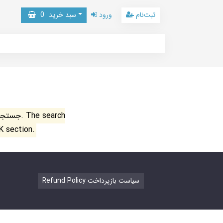
ثبت‌نام
ورود
سبد خرید
0
جستجو ن
K section.
Refund Policy سیاست بازپرداخت