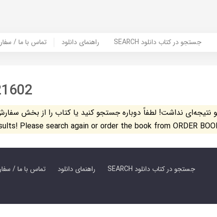
SEARCH جستجو در کتاب دانلود
راهنمای دانلود
Contact Us / Order Book | تماس با
21602
تیجه‌ای نداشت! لطفاً دوباره جستجو کنید یا کتاب را از بخش سفارش کتاب س
esults! Please search again or order the book from ORDER BOO
SEARCH جستجو در کتاب دانلود
راهنمای دانلود
Contact Us / Order Book | تماس با