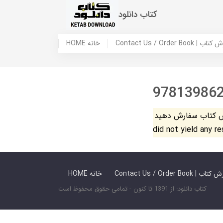
کتاب دانلود
 ما / سفارش کتاب
HOME خانه
97813986
فارش دهید. The search
did not yield any r
 ما / سفارش کتاب
HOME خانه
کتاب دانلود: از 1391 تا کنون - تمامی حقوق محفوظ است