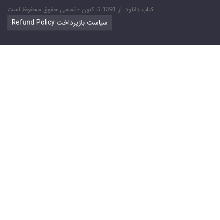
کتاب دانلود: از 1391 تا کنون - تمامی حقوق محفوظ است
Refund Policy سیاست بازپرداخت