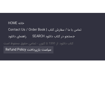
HOME خانه
Contact Us / Order Book | تماس با ما / سفارش کتاب
SEARCH جستجو در کتاب دانلود
راهنمای دانلود
کتاب دانلود: از 1391 تا کنون - تمامی حقوق محفوظ است
Refund Policy سیاست بازپرداخت