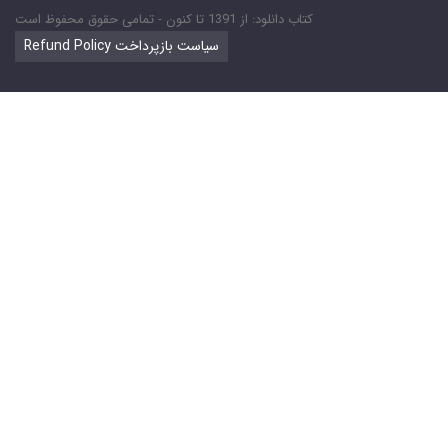
کتاب دانلود: از 1391 تا کنون - تمامی حقوق محفوظ است
Refund Policy سیاست بازپرداخت