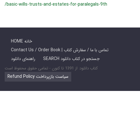
/basic-wills-trusts-and-estates-for-paralegals-9th
HOME خانه
Contact Us / Order Book | تماس با ما / سفارش کتاب
SEARCH جستجو در کتاب دانلود
راهنمای دانلود
کتاب دانلود: از 1391 تا کنون - تمامی حقوق محفوظ است
Refund Policy سیاست بازپرداخت