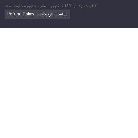
کتاب دانلود: از 1391 تا کنون - تمامی حقوق محفوظ است
Refund Policy سیاست بازپرداخت