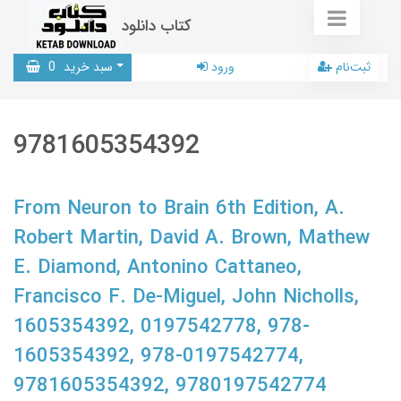
کتاب دانلود
ثبت‌نام
ورود
سبد خرید
0
9781605354392
From Neuron to Brain 6th Edition, A.
Robert Martin, David A. Brown, Mathew
E. Diamond, Antonino Cattaneo,
Francisco F. De-Miguel, John Nicholls,
1605354392, 0197542778, 978-
1605354392, 978-0197542774,
9781605354392, 9780197542774