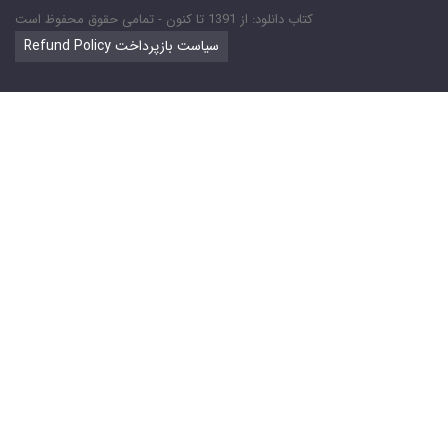
کتاب دانلود: از 1391 تا کنون - تمامی حقوق محفوظ است
Refund Policy سیاست بازپرداخت