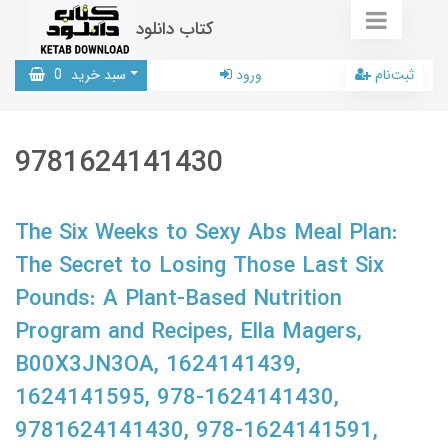
کتاب دانلود
ثبت‌نام
ورود
سبد خرید
0
9781624141430
The Six Weeks to Sexy Abs Meal Plan:
The Secret to Losing Those Last Six
Pounds: A Plant-Based Nutrition
Program and Recipes, Ella Magers,
B00X3JN3OA, 1624141439,
1624141595, 978-1624141430,
9781624141430, 978-1624141591,