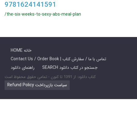
9781624141591
/the-six-weeks-to-sexy-abs-meal-plan
HOME خانه
Contact Us / Order Book | تماس با ما / سفارش کتاب
SEARCH جستجو در کتاب دانلود
راهنمای دانلود
کتاب دانلود: از 1391 تا کنون - تمامی حقوق محفوظ است
Refund Policy سیاست بازپرداخت