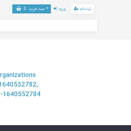
ثبت‌نام
ورود
سبد خرید
0
rganizations
 1640552782,
8-1640552784