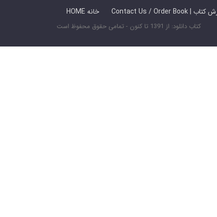
 ما / سفارش کتاب
HOME خانه
کتاب دانلود: از 1391 تا کنون - تمامی حقوق محفوظ است