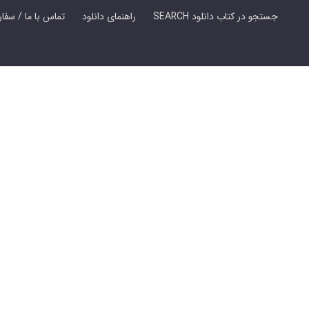
SEARCH جستجو در کتاب دانلود
راهنمای دانلود
Contact Us / Order Book | تماس با