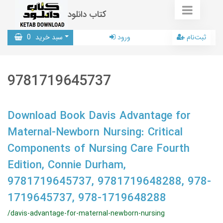
کتاب دانلود
ثبت‌نام
ورود
سبد خرید
0
9781719645737
Download Book Davis Advantage for
Maternal-Newborn Nursing: Critical
Components of Nursing Care Fourth
Edition, Connie Durham,
9781719645737, 9781719648288, 978-
1719645737, 978-1719648288
/davis-advantage-for-maternal-newborn-nursing