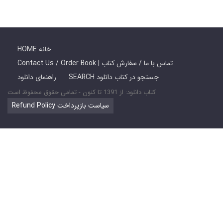
HOME خانه
Contact Us / Order Book | تماس با ما / سفارش کتاب
SEARCH جستجو در کتاب دانلود
راهنمای دانلود
کتاب دانلود: از 1391 تا کنون - تمامی حقوق محفوظ است
Refund Policy سیاست بازپرداخت