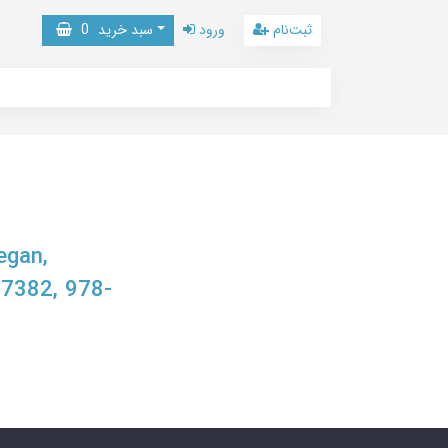
ثبت‌نام
ورود
سبد خرید
0
egan,
7382, 978-