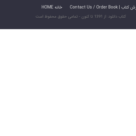
 ما / سفارش کتاب
HOME خانه
کتاب دانلود: از 1391 تا کنون - تمامی حقوق محفوظ است