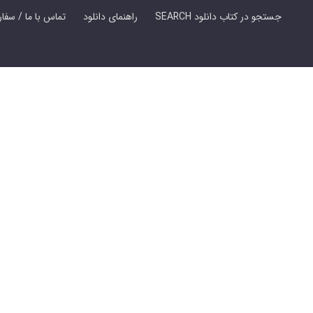
SEARCH جستجو در کتاب دانلود
راهنمای دانلود
Contact Us / Order Book | تماس با