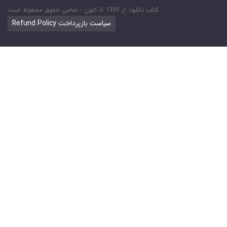
کتاب دانلود: از 1391 تا کنون - تمامی حقوق محفوظ است
Refund Policy سیاست بازپرداخت