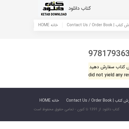
کتاب دانلود
 ما / سفارش کتاب
HOME خانه
97817936
فارش دهید. The search
did not yield any r
 ما / سفارش کتاب
HOME خانه
کتاب دانلود: از 1391 تا کنون - تمامی حقوق محفوظ است