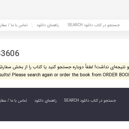
SEARCH جستجو در کتاب دانلود
راهنمای دانلود
Contact Us / Order Book | تماس با
33606
تیجه‌ای نداشت! لطفاً دوباره جستجو کنید یا کتاب را از بخش سفارش کتاب س
esults! Please search again or order the book from ORDER BOO
SEARCH جستجو در کتاب دانلود
راهنمای دانلود
Contact Us / Order Book | تماس با