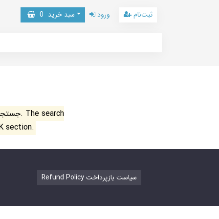
ثبت‌نام
ورود
سبد خرید
0
جستجو ن
K section.
Refund Policy سیاست بازپرداخت