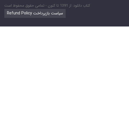
کتاب دانلود: از 1391 تا کنون - تمامی حقوق محفوظ است
Refund Policy سیاست بازپرداخت