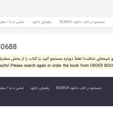
SEARCH جستجو در کتاب دانلود
راهنمای دانلود
Contact Us / Order Book | تماس با
80688
تیجه‌ای نداشت! لطفاً دوباره جستجو کنید یا کتاب را از بخش سفارش کتاب س
esults! Please search again or order the book from ORDER BOO
SEARCH جستجو در کتاب دانلود
راهنمای دانلود
Contact Us / Order Book | تماس با