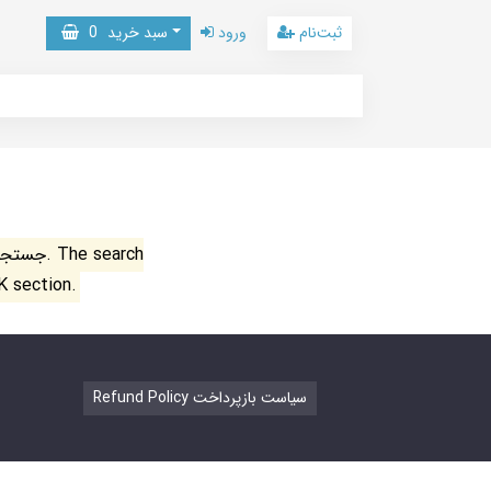
ثبت‌نام
ورود
سبد خرید
0
جستجو ن
K section.
Refund Policy سیاست بازپرداخت