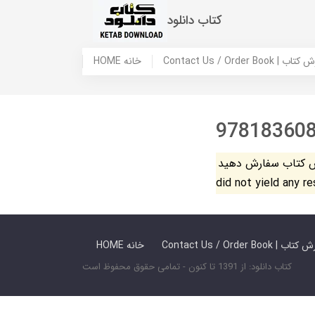
کتاب دانلود
 ما / سفارش کتاب
HOME خانه
97818360
فارش دهید. The search
did not yield any r
 ما / سفارش کتاب
HOME خانه
کتاب دانلود: از 1391 تا کنون - تمامی حقوق محفوظ است