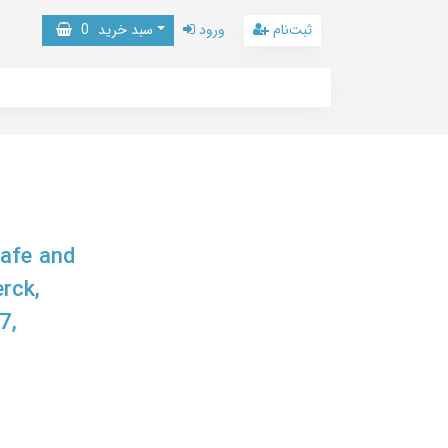
ثبت‌نام
ورود
سبد خرید
0
Safe and
rck,
7,