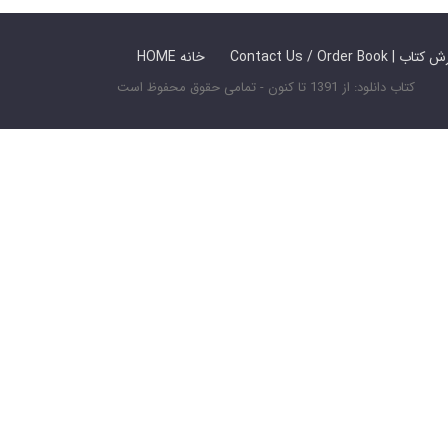
 ما / سفارش کتاب
HOME خانه
کتاب دانلود: از 1391 تا کنون - تمامی حقوق محفوظ است