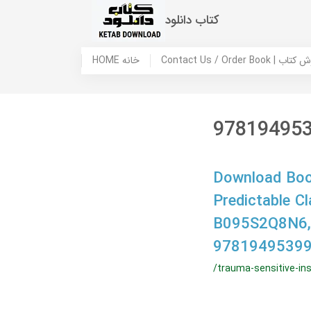
کتاب دانلود
 ما / سفارش کتاب
HOME خانه
97819495
Download Book
Predictable C
B095S2Q8N6,
97819495399
/trauma-sensitive-in