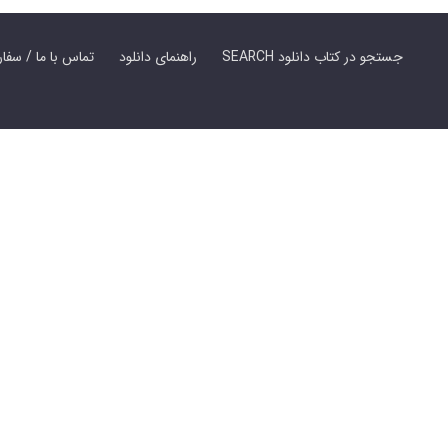
SEARCH جستجو در کتاب دانلود
راهنمای دانلود
Contact Us / Order Book | تماس با