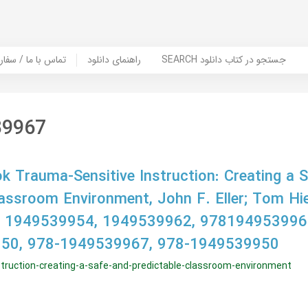
SEARCH جستجو در کتاب دانلود
راهنمای دانلود
Contact Us / Order Book | تماس با
39967
 Trauma-Sensitive Instruction: Creating a 
lassroom Environment, John F. Eller; Tom Hie
 1949539954, 1949539962, 978194953996
50, 978-1949539967, 978-1949539950
struction-creating-a-safe-and-predictable-classroom-environment