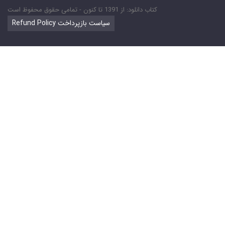
کتاب دانلود: از 1391 تا کنون - تمامی حقوق محفوظ است
Refund Policy سیاست بازپرداخت